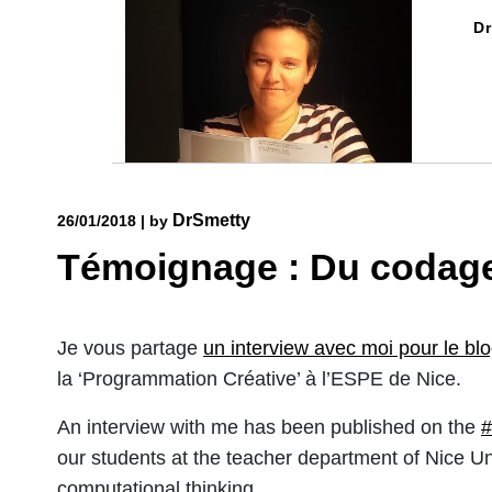
Skip
Dr
to
content
DrSmetty
26/01/2018
|
by
Témoignage : Du codage à
Je vous partage
un interview avec moi pour le bl
la ‘Programmation Créative’ à l’ESPE de Nice.
An interview with me has been published on the
#
our students at the teacher department of Nice Univ
computational thinking.